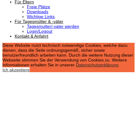
Für Eltern
Freie Plätze
Downloads
Wichtige Links
Für Tagesmütter & -väter
Tagesmutter/-vater werden
Login/Logout
Kontakt & Anfahrt
Diese Website nutzt technisch notwendige Cookies, welche dazu
dienen, dass die Seite ordnungsgemäß, sicher sowie
benutzerfreundlich arbeiten kann. Durch die weitere Nutzung dieser
Webseite stimmen Sie der Verwendung von Cookies zu. Weitere
Informationen erhalten Sie in unserer
Datenschutzerklärung
.
Ich akzeptiere